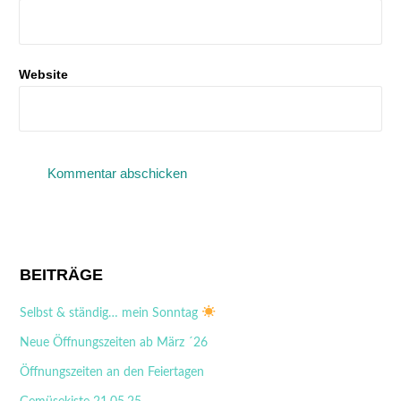
Website
A
l
t
BEITRÄGE
e
Selbst & ständig… mein Sonntag
r
n
Neue Öffnungszeiten ab März ´26
a
Öffnungszeiten an den Feiertagen
t