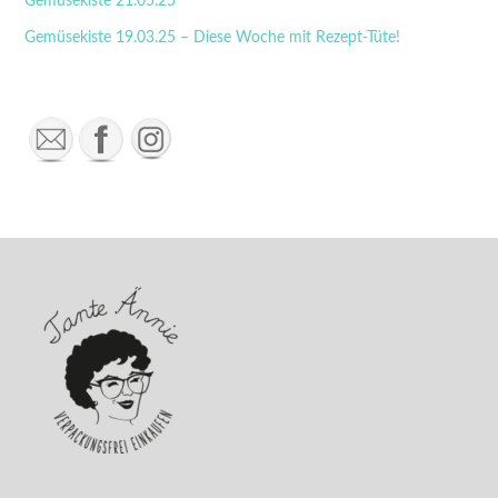
Gemüsekiste 21.05.25
i
v
Gemüsekiste 19.03.25 – Diese Woche mit Rezept-Tüte!
e
: