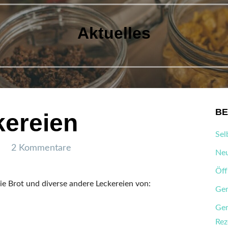
Aktuelles
BE
kereien
Sel
2 Kommentare
Neu
Öff
e Brot und diverse andere Leckereien von:
Gem
Gem
Rez