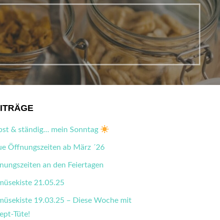
ITRÄGE
bst & ständig… mein Sonntag
e Öffnungszeiten ab März ´26
nungszeiten an den Feiertagen
üsekiste 21.05.25
üsekiste 19.03.25 – Diese Woche mit
ept-Tüte!