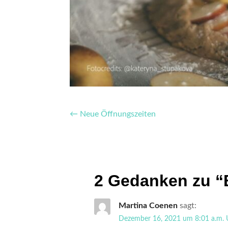
Beitragsnavigation
← Neue Öffnungszeiten
2 Gedanken zu
“
Martina Coenen
sagt:
Dezember 16, 2021 um 8:01 a.m. 