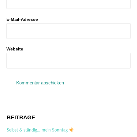
E-Mail-Adresse
Website
A
l
t
BEITRÄGE
e
Selbst & ständig… mein Sonntag
r