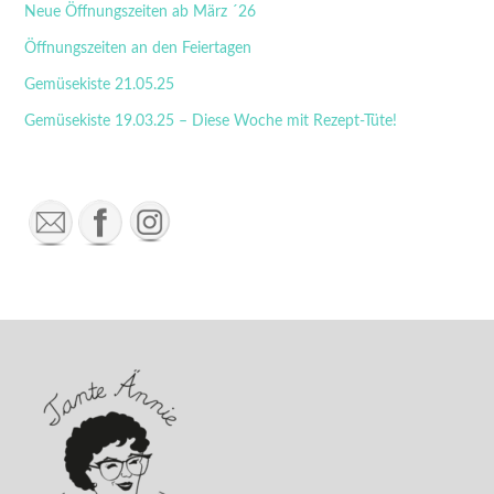
n
Neue Öffnungszeiten ab März ´26
a
Öffnungszeiten an den Feiertagen
t
Gemüsekiste 21.05.25
i
v
Gemüsekiste 19.03.25 – Diese Woche mit Rezept-Tüte!
e
: