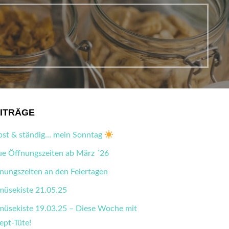
ITRÄGE
bst & ständig… mein Sonntag
e Öffnungszeiten ab März ´26
nungszeiten an den Feiertagen
üsekiste 21.05.25
üsekiste 19.03.25 – Diese Woche mit
ept-Tüte!