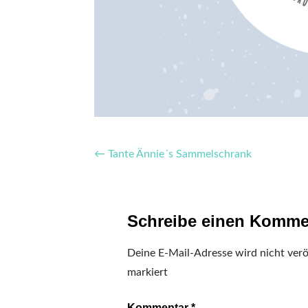
Beitragsnavigation
← Tante Ännie´s Sammelschrank
Schreibe einen Komme
Deine E-Mail-Adresse wird nicht veröf
markiert
Kommentar
*