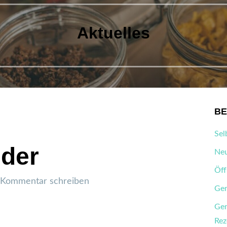
Aktuelles
BE
s
Sel
der
Neu
Öff
Kommentar schreiben
Gem
Gem
Rez